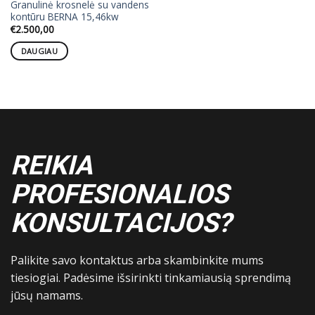
Granulinė krosnelė su vandens
kontūru BERNA 15,46kw
€
2.500,00
DAUGIAU
REIKIA
PROFESIONALIOS
KONSULTACIJOS?
Palikite savo kontaktus arba skambinkite mums
tiesiogiai. Padėsime išsirinkti tinkamiausią sprendimą
jūsų namams.