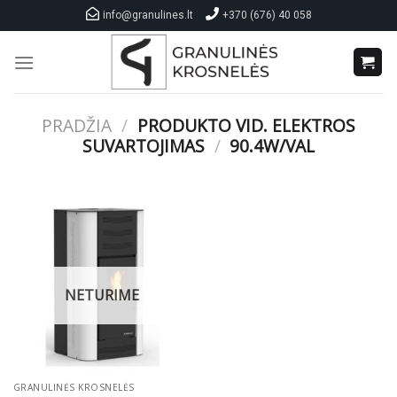
Skip
info@granulines.lt
+370 (676) 40 058
to
content
PRADŽIA
/
PRODUKTO VID. ELEKTROS
SUVARTOJIMAS
/
90.4W/VAL
NETURIME
GRANULINĖS KROSNELĖS