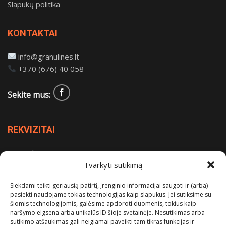
Slapukų politika
KONTAKTAI
info@granulines.lt
+370 (676) 40 058
Sekite mus:
REKVIZITAI
UAB "Elvesa"
Įm. kodas: 302628786
Tvarkyti sutikimą
PVM kodas: LT100006231513
Siekdami teikti geriausią patirtį, įrenginio informacijai saugoti ir (arba)
Sodų g. 36, Kaišiadorių r., Žiežmariai.
pasiekti naudojame tokias technologijas kaip slapukus. Jei sutiksime su
šiomis technologijomis, galėsime apdoroti duomenis, tokius kaip
naršymo elgsena arba unikalūs ID šioje svetainėje. Nesutikimas arba
sutikimo atšaukimas gali neigiamai paveikti tam tikras funkcijas ir